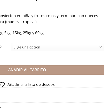
sde
,60€
sta
convierten en piña y frutos rojos y terminan con nueces
4,30€
ra (madera tropical).
g, 5kg, 15kg, 25kg y 60kg
o: →
idad
AÑADIR AL CARRITO
Añadir a la lista de deseos
o