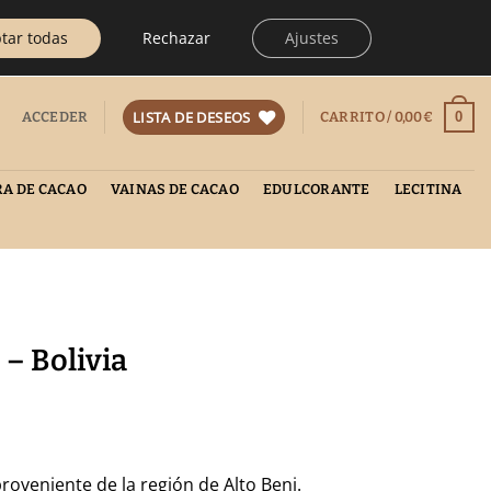
ES
EN
FR
IT
GE
PL
BARCELONA - SPAIN
aviso.
tar todas
Rechazar
Ajustes
CONTACTO
LISTA DE DESEOS
0
ACCEDER
CARRITO /
0,00
€
A DE CACAO
VAINAS DE CACAO
EDULCORANTE
LECITINA
– Bolivia
ngo
ecios:
roveniente de la región de Alto Beni.