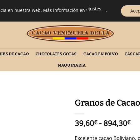
ajustes
o a las fluctuaciones del mercado, los precios podrán ser modificados sin previo 
encia en nuestra web. Más información en
.
Acep
NIBS DE CACAO
CHOCOLATES GOTAS
CACAO EN POLVO
CÁSCAR
MAQUINARIA
Granos de Cacao 
Añadir
Ra
39,60
-
894,30
a la
€
€
lista
de
de
pr
Excelente cacao Boliviano, p
deseos