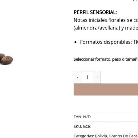
de
39
PERFIL SENSORIAL:
ha
Notas iniciales florales se 
89
(almendra/avellana) y made
Formatos disponibles: 1k
Seleccionar formato, peso o tamañ
Granos de Cacao - Bolivia cant
EAN:
N/D
SKU:
GCB
Categorías:
Bolivia
,
Granos De Caca