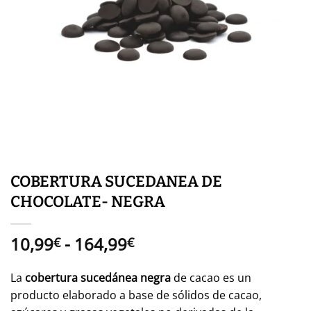
COBERTURA SUCEDANEA DE
CHOCOLATE- NEGRA
Rango
10,99
-
164,99
€
€
de
precios:
La
cobertura sucedánea negra
de cacao es un
desde
producto elaborado a base de sólidos de cacao,
10,99€