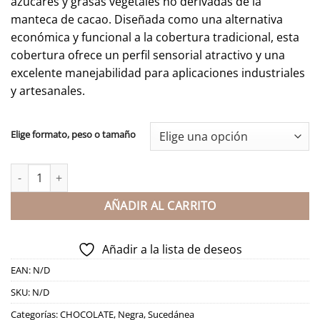
azúcares y grasas vegetales no derivadas de la
hasta
manteca de cacao. Diseñada como una alternativa
164,99€
económica y funcional a la cobertura tradicional, esta
cobertura ofrece un perfil sensorial atractivo y una
excelente manejabilidad para aplicaciones industriales
y artesanales.
Elige formato, peso o tamaño
COBERTURA SUCEDANEA DE CHOCOLATE- NEGRA cantidad
AÑADIR AL CARRITO
Añadir a la lista de deseos
EAN:
N/D
SKU:
N/D
Categorías:
CHOCOLATE
,
Negra
,
Sucedánea