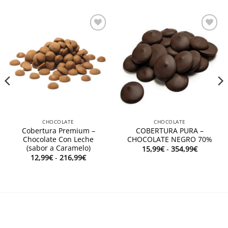
Añadir
Añadir
a la
a la
lista de
lista de
deseos
deseos
CHOCOLATE
CHOCOLATE
Cobertura Premium –
COBERTURA PURA –
Chocolate Con Leche
CHOCOLATE NEGRO 70%
(sabor a Caramelo)
Rango
15,99
€
-
354,99
€
de
Rango
12,99
€
-
216,99
€
precios:
de
desde
:
precios:
15,99€
desde
hasta
12,99€
354,99€
hasta
€
216,99€